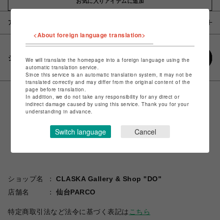
お気に入りアイテムに追加
アイテム説明 / 素材
<About foreign language translation>
シェアする
We will translate the homepage into a foreign language using the
automatic translation service.
Since this service is an automatic translation system, it may not be
translated correctly and may differ from the original content of the
page before translation.
In addition, we do not take any responsibility for any direct or
indirect damage caused by using this service. Thank you for your
understanding in advance.
Switch language
Cancel
ショップ名
CLASKA Gallery & Shop "DO"
店舗名
仙台PARCO
特定商取引法など法令に基づく表記は
こちら