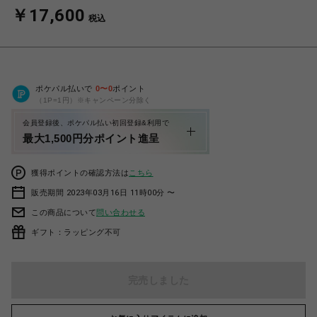
￥17,600
税込
ポケパル払いで
0
〜
0
ポイント
（1P=1円）※キャンペーン分除く
会員登録後、ポケパル払い初回登録&利用で
最大1,500円分ポイント進呈
獲得ポイントの確認方法は
こちら
販売期間 2023年03月16日 11時00分 〜
この商品について
問い合わせる
ギフト：ラッピング不可
完売しました