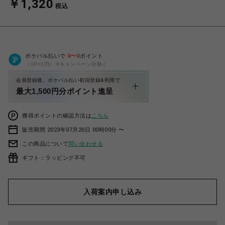
￥1,320
税込
ポケパル払いで
0
〜
0
ポイント
（1P=1円）※キャンペーン分除く
会員登録後、ポケパル払い初回登録&利用で
最大1,500円分ポイント進呈
獲得ポイントの確認方法は
こちら
販売期間 2023年07月20日 00時00分 〜
この商品について
問い合わせる
ギフト：ラッピング不可
入荷案内申し込み