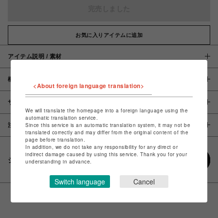
完売しました
お気に入りアイテムに追加
アイテム説明 / 素材
概要
<About foreign language translation>
サイズ
We will translate the homepage into a foreign language using the
automatic translation service.
注意事項
Since this service is an automatic translation system, it may not be
translated correctly and may differ from the original content of the
page before translation.
In addition, we do not take any responsibility for any direct or
indirect damage caused by using this service. Thank you for your
シェアする
understanding in advance.
Switch language
Cancel