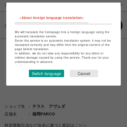
アイテム説明 / 素材
<About foreign language translation>
シェアする
We will translate the homepage into a foreign language using the
automatic translation service.
Since this service is an automatic translation system, it may not be
translated correctly and may differ from the original content of the
page before translation.
In addition, we do not take any responsibility for any direct or
indirect damage caused by using this service. Thank you for your
understanding in advance.
Switch language
Cancel
ショップ名
テラス アヴェダ
店舗名
福岡PARCO
特定商取引法など法令に基づく表記は
こちら