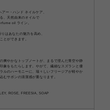
ィ・ヘアー・ハンド ネイルケア、
る、天然由来のオイルで
ume oil ライン。
のある香りはあなたの魅力を高め、
ことができます。
の爽やかなトップノートが、まるで澄んだ青空や静
印象をもたらします。やがて、繊細なスズランと優
ラルのハーモニーに、瑞々しいフリージアが軽やか
込むサボンの清潔感が重なります。
LEY, ROSE, FREESIA, SOAP