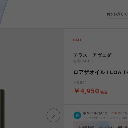
テラス アヴェダ
福岡PARCO
ロアザオイル / LOA 
￥5,500
￥4,950
税込
ポケパル払いで
0
〜
0
ポイ
（1P=1円）※キャンペーン分除
会員登録後、ポケパル払い初回登