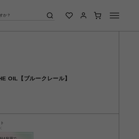
THE OIL【ブルークレール】
ント
く
録&利用で