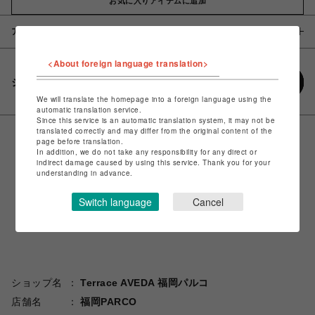
お気に入りアイテムに追加
アイテム説明 / 素材
<About foreign language translation>
シェアする
We will translate the homepage into a foreign language using the
automatic translation service.
Since this service is an automatic translation system, it may not be
translated correctly and may differ from the original content of the
page before translation.
In addition, we do not take any responsibility for any direct or
indirect damage caused by using this service. Thank you for your
understanding in advance.
Switch language
Cancel
ショップ名
Terrace AVEDA 福岡パルコ
店舗名
福岡PARCO