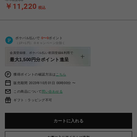
￥11,220
税込
ポケパル払いで
0
〜
0
ポイント
（1P=1円）※キャンペーン分除く
会員登録後、ポケパル払い初回登録&利用で
最大1,500円分ポイント進呈
獲得ポイントの確認方法は
こちら
販売期間 2023年10月01日 00時00分 〜
この商品について
問い合わせる
ギフト：ラッピング不可
カートに入れる