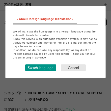
アイテム説明 / 素材
<About foreign language translation>
シェアする
We will translate the homepage into a foreign language using the
automatic translation service.
Since this service is an automatic translation system, it may not be
translated correctly and may differ from the original content of the
page before translation.
In addition, we do not take any responsibility for any direct or
indirect damage caused by using this service. Thank you for your
understanding in advance.
Switch language
Cancel
ショップ名
NORDISK CAMP SUPPLY STORE SHIBUYA
店舗名
渋谷PARCO
特定商取引法など法令に基づく表記は
こちら