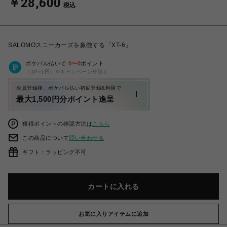
￥28,600
税込
SALOMOスニーカーズを象徴する「XT-6」
ポケパル払いで
0
〜
0
ポイント
（1P=1円）※キャンペーン分除く
会員登録後、ポケパル払い初回登録&利用で
最大1,500円分ポイント進呈
獲得ポイントの確認方法は
こちら
この商品について
問い合わせる
ギフト：ラッピング不可
カートに入れる
お気に入りアイテムに追加