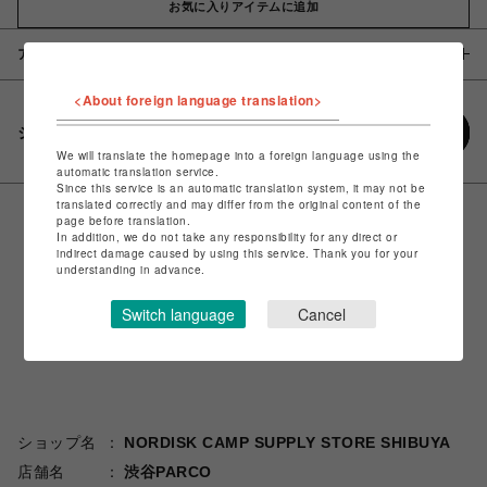
お気に入りアイテムに追加
アイテム説明 / 素材
<About foreign language translation>
シェアする
We will translate the homepage into a foreign language using the
automatic translation service.
Since this service is an automatic translation system, it may not be
translated correctly and may differ from the original content of the
page before translation.
In addition, we do not take any responsibility for any direct or
indirect damage caused by using this service. Thank you for your
understanding in advance.
Switch language
Cancel
ショップ名
NORDISK CAMP SUPPLY STORE SHIBUYA
店舗名
渋谷PARCO