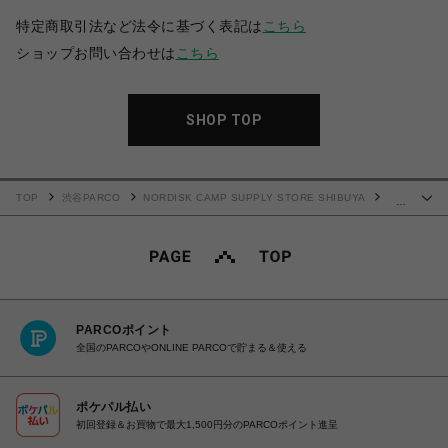
特定商取引法など法令に基づく表記は
こちら
ショップお問い合わせは
こちら
SHOP TOP
TOP
渋谷PARCO
NORDISK CAMP SUPPLY STORE SHIBUYA
…
F/CE. 950 TRAVEL BP S / エフシーイー 950 トラベル バックパック S
PARCOポイント
全国のPARCOやONLINE PARCOで貯まる＆使える
ポケパル払い
初回登録＆お買物で最大1,500円分のPARCOポイント進呈