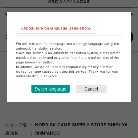
お気に入りアイテムに追加
アイテム説明 / 素材
<About foreign language translation>
シェアする
We will translate the homepage into a foreign language using the
automatic translation service.
Since this service is an automatic translation system, it may not be
translated correctly and may differ from the original content of the
page before translation.
In addition, we do not take any responsibility for any direct or
indirect damage caused by using this service. Thank you for your
understanding in advance.
Switch language
Cancel
ショップ名
NORDISK CAMP SUPPLY STORE SHIBUYA
店舗名
渋谷PARCO