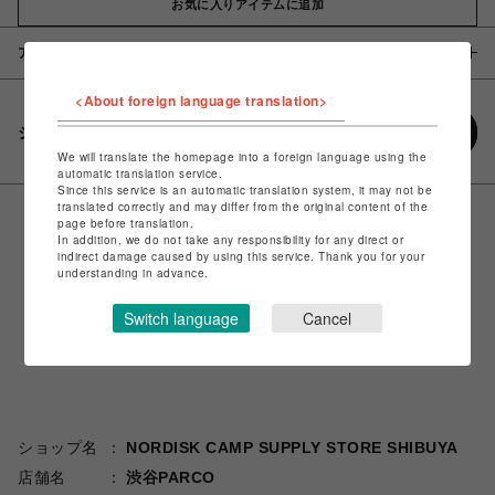
お気に入りアイテムに追加
アイテム説明 / 素材
<About foreign language translation>
シェアする
We will translate the homepage into a foreign language using the
automatic translation service.
Since this service is an automatic translation system, it may not be
translated correctly and may differ from the original content of the
page before translation.
In addition, we do not take any responsibility for any direct or
indirect damage caused by using this service. Thank you for your
understanding in advance.
Switch language
Cancel
ショップ名
NORDISK CAMP SUPPLY STORE SHIBUYA
店舗名
渋谷PARCO