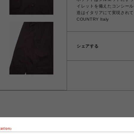
イレットを備えたコンシール
造はイタリアにて実現されています。 
COUNTRY Italy
シェアする
lation>
ショップ名
NORDISK CAMP SUPPLY STORE SHIBUYA