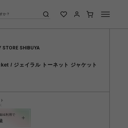
 STORE SHIBUYA
t Jacket / ジェイラル トーネット ジャケット
ント
く
録&利用で
呈