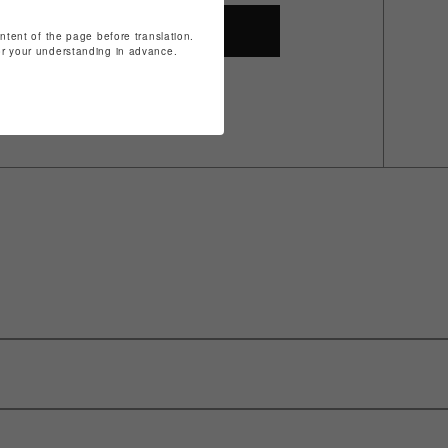
SHOP TOP
ontent of the page before translation.
for your understanding in advance.