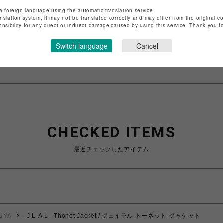
店舗名
渋谷PARCO
a foreign language using the automatic translation service.
anslation system, it may not be translated correctly and may differ from the original c
特定商取引法など法令に基づく表記は
こちら
onsibility for any direct or indirect damage caused by using this service. Thank you 
ショップお問い合わせは
こちら
Switch language
Cancel
CHECKED ITEMS
最近チェックしたアイテム
UYA
_J.L-A.L_ Thonet Jacket / ジェイラル トーネット ジャケット