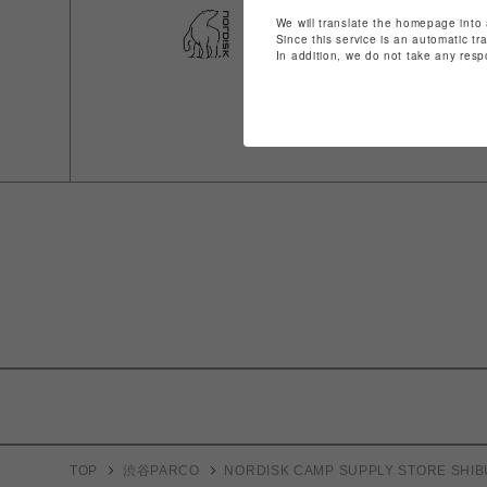
We will translate the homepage into 
Since this service is an automatic tr
In addition, we do not take any resp
TOP
渋谷PARCO
NORDISK CAMP SUPPLY STORE SHIB