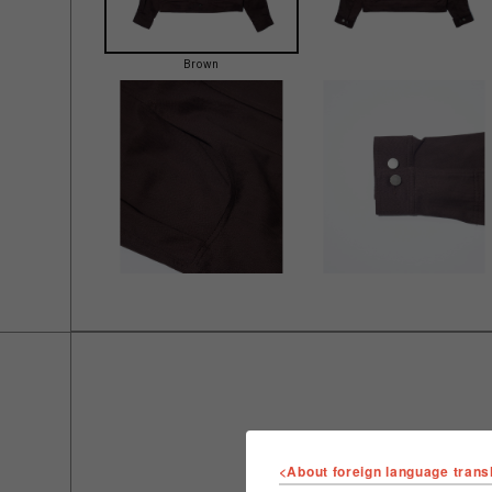
Brown
<About foreign language trans