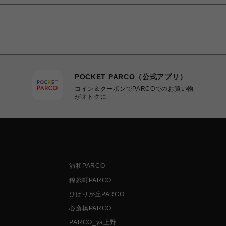
POCKET PARCO（公式アプリ）
コイン＆クーポンでPARCOでのお買い物
がオトクに
浦和PARCO
錦糸町PARCO
ひばりが丘PARCO
心斎橋PARCO
PARCO_ya上野