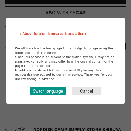
お気に入りアイテムに追加
アイテム説明 / 素材
<About foreign language translation>
シェアする
We will translate the homepage into a foreign language using the
automatic translation service.
Since this service is an automatic translation system, it may not be
translated correctly and may differ from the original content of the
page before translation.
In addition, we do not take any responsibility for any direct or
indirect damage caused by using this service. Thank you for your
understanding in advance.
Switch language
Cancel
ショップ名
NORDISK CAMP SUPPLY STORE SHIBUYA