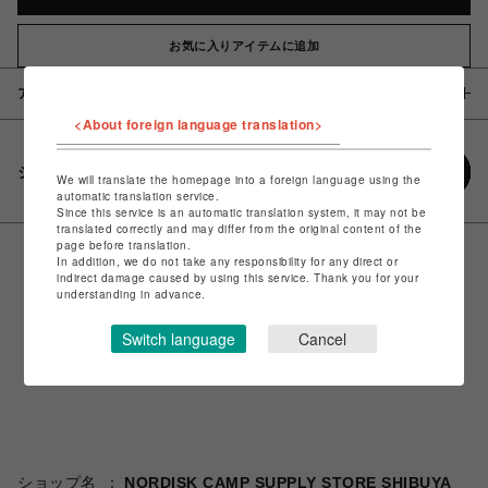
お気に入りアイテムに追加
アイテム説明 / 素材
<About foreign language translation>
シェアする
We will translate the homepage into a foreign language using the
automatic translation service.
Since this service is an automatic translation system, it may not be
translated correctly and may differ from the original content of the
page before translation.
In addition, we do not take any responsibility for any direct or
indirect damage caused by using this service. Thank you for your
understanding in advance.
Switch language
Cancel
ショップ名
NORDISK CAMP SUPPLY STORE SHIBUYA