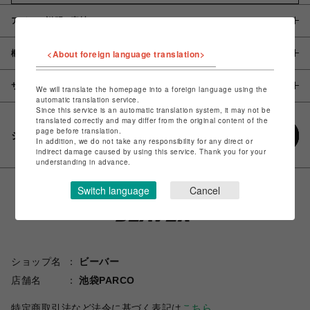
アイテム説明 / 素材
<About foreign language translation>
概要
サイズ
We will translate the homepage into a foreign language using the
automatic translation service.
Since this service is an automatic translation system, it may not be
translated correctly and may differ from the original content of the
page before translation.
シェアする
In addition, we do not take any responsibility for any direct or
indirect damage caused by using this service. Thank you for your
understanding in advance.
Switch language
Cancel
ショップ名
ビーバー
店舗名
池袋PARCO
特定商取引法など法令に基づく表記は
こちら