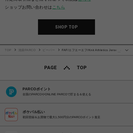
ショップお問い合わせは
こちら
SHOP TOP
TOP
池袋PARCO
ビーバー
FAF/エフエーエフ/Knit Athletics Jersey -
…
Black
PARCOポイント
全国のPARCOやONLINE PARCOで貯まる＆使える
ポケパル払い
初回登録＆お買物で最大1,500円分のPARCOポイント進呈