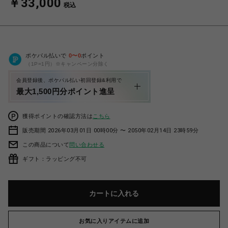
￥33,000
税込
ポケパル払いで
0
〜
0
ポイント
（1P=1円）※キャンペーン分除く
会員登録後、ポケパル払い初回登録&利用で
最大1,500円分ポイント進呈
獲得ポイントの確認方法は
こちら
販売期間 2026年03月01日 00時00分 〜 2050年02月14日 23時59分
この商品について
問い合わせる
ギフト：ラッピング不可
カートに入れる
お気に入りアイテムに追加