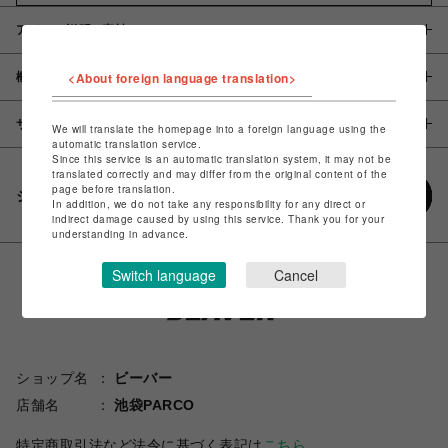
アイテム説明 / 素材
<About foreign language translation>
概要
サイズ
We will translate the homepage into a foreign language using the
automatic translation service.
Since this service is an automatic translation system, it may not be
translated correctly and may differ from the original content of the
page before translation.
シェアする
In addition, we do not take any responsibility for any direct or
indirect damage caused by using this service. Thank you for your
understanding in advance.
Switch language
Cancel
ショップ名
ビーバー
店舗名
池袋PARCO
特定商取引法など法令に基づく表記は
こちら