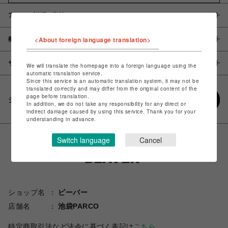
アイテム説明 / 素材
<About foreign language translation>
概要
サイズ
We will translate the homepage into a foreign language using the
automatic translation service.
Since this service is an automatic translation system, it may not be
translated correctly and may differ from the original content of the
page before translation.
シェアする
In addition, we do not take any responsibility for any direct or
indirect damage caused by using this service. Thank you for your
understanding in advance.
Switch language
Cancel
ショップ名
ビーバー
店舗名
池袋PARCO
特定商取引法など法令に基づく表記は
こちら