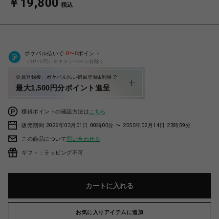
￥19,800
税込
ポケパル払いで
0
〜
0
ポイント
（1P=1円）※キャンペーン分除く
会員登録後、ポケパル払い初回登録&利用で
最大1,500円分ポイント進呈
獲得ポイントの確認方法は
こちら
販売期間 2026年03月01日 00時00分 〜 2050年02月14日 23時59分
この商品について
問い合わせる
ギフト：ラッピング不可
カートに入れる
お気に入りアイテムに追加