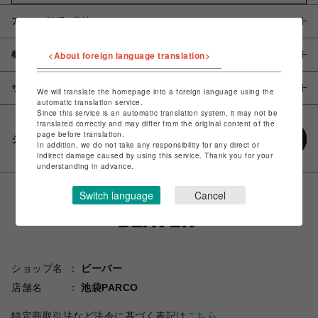
アイテム説明 / 素材
<About foreign language translation>
概要
サイズ
We will translate the homepage into a foreign language using the
automatic translation service.
Since this service is an automatic translation system, it may not be
translated correctly and may differ from the original content of the
page before translation.
シェアする
In addition, we do not take any responsibility for any direct or
indirect damage caused by using this service. Thank you for your
understanding in advance.
Switch language
Cancel
ショップ名
ビーバー
店舗名
池袋PARCO
特定商取引法など法令に基づく表記は
こちら