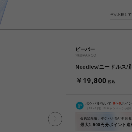
ビーバー
池袋PARCO
Needles/ニードルス/
￥19,800
税込
ポケパル払いで
0
〜
0
ポイ
（1P=1円）※キャンペーン分除
会員登録後、ポケパル払い初回登
最大1,500円分ポイント進