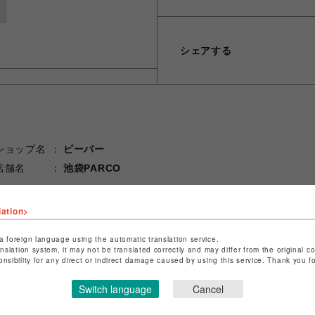
シェアする
ショップ名
ビーバー
店舗名
池袋PARCO
特定商取引法など法令に基づく表記は
こちら
lation>
ショップお問い合わせは
こちら
a foreign language using the automatic translation service.
anslation system, it may not be translated correctly and may differ from the original c
onsibility for any direct or indirect damage caused by using this service. Thank you 
Switch language
Cancel