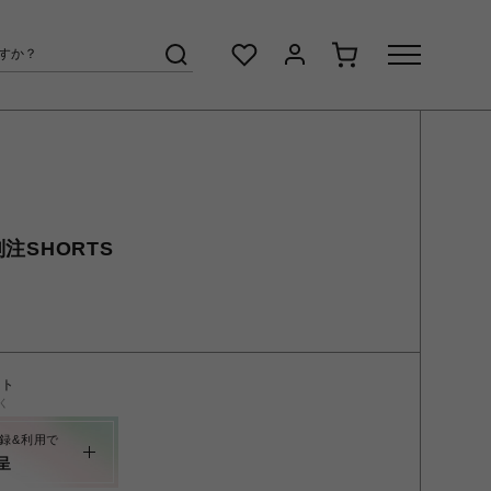
別注SHORTS
ント
く
録&利用で
呈