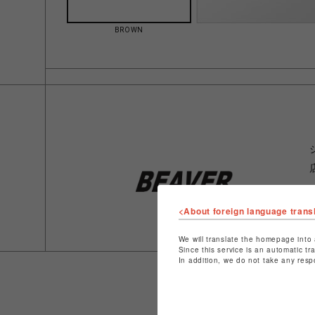
BROWN
<About foreign language trans
We will translate the homepage into 
Since this service is an automatic tr
In addition, we do not take any resp