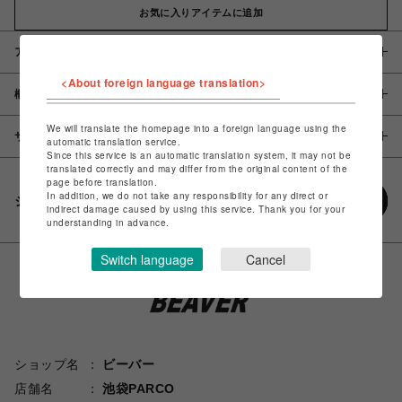
お気に入りアイテムに追加
アイテム説明 / 素材
<About foreign language translation>
概要
We will translate the homepage into a foreign language using the
サイズ
automatic translation service.
Since this service is an automatic translation system, it may not be
translated correctly and may differ from the original content of the
page before translation.
In addition, we do not take any responsibility for any direct or
シェアする
indirect damage caused by using this service. Thank you for your
understanding in advance.
Switch language
Cancel
ショップ名
ビーバー
店舗名
池袋PARCO