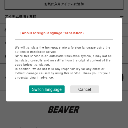
お気に入りアイテムに追加
アイテム説明 / 素材
概要
<About foreign language translation>
サイズ
We will translate the homepage into a foreign language using the
automatic translation service.
Since this service is an automatic translation system, it may not be
注意事項
translated correctly and may differ from the original content of the
page before translation.
In addition, we do not take any responsibility for any direct or
indirect damage caused by using this service. Thank you for your
シェアする
understanding in advance.
Switch language
Cancel