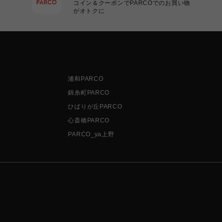
コイン＆クーポンでPARCOでのお買い物
がオトクに
浦和PARCO
錦糸町PARCO
ひばりが丘PARCO
心斎橋PARCO
PARCO_ya上野