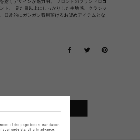
を惹くデザインが魅力的。 フロントのブランドロゴ
ント。 見た目以上にしっかりした生地感。クラシッ
。日常的にガシガシ着用頂けるお奨めアイテムとな
SHOP TOP
ontent of the page before translation.
for your understanding in advance.