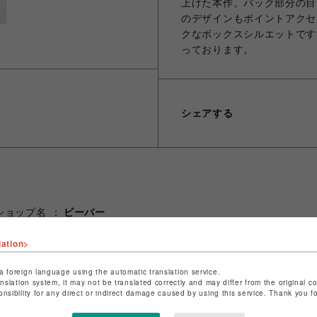
上げた本作。バック部分の目
のデザインもポイントアクセ
クなボックスシルエットです
っております。
シェアする
ショップ名
ビーバー
店舗名
池袋PARCO
lation>
特定商取引法など法令に基づく表記は
こちら
a foreign language using the automatic translation service.
ショップお問い合わせは
こちら
anslation system, it may not be translated correctly and may differ from the original c
onsibility for any direct or indirect damage caused by using this service. Thank you 