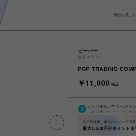
ビーバー
池袋PARCO
POP TRADING COMPA
￥11,000
税込
ポケパル払いで
0
〜
0
ポイ
（1P=1円）※キャンペーン分除
会員登録後、ポケパル払い初回登
最大1,500円分ポイント進