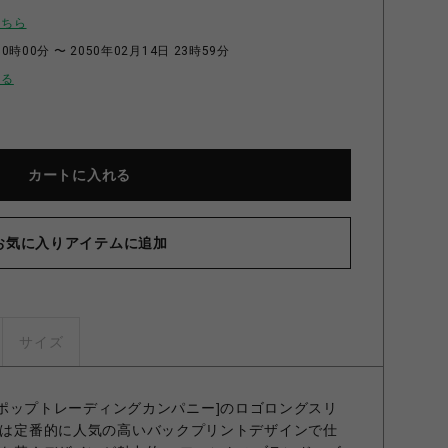
こちら
0時00分 〜 2050年02月14日 23時59分
せる
カートに入れる
お気に入りアイテムに追加
サイズ
PANY[ポップトレーディングカンパニー]のロゴロングスリ
ドでは定番的に人気の高いバックプリントデザインで仕