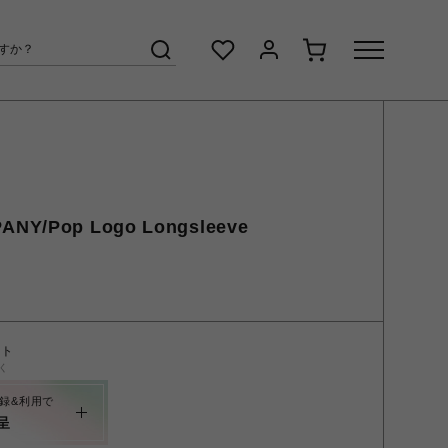
NY/Pop Logo Longsleeve
ント
く
録&利用で
呈