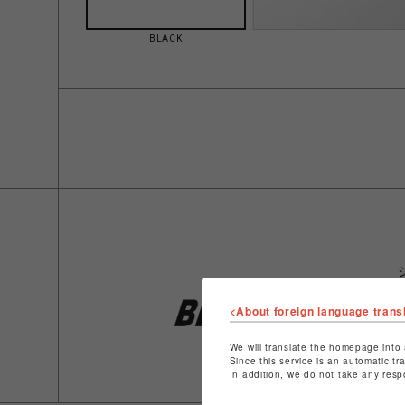
BLACK
<About foreign language trans
We will translate the homepage into 
Since this service is an automatic tr
In addition, we do not take any resp