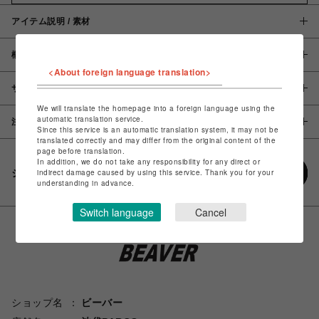
アイテム説明 / 素材
概要
<About foreign language translation>
サイズ
We will translate the homepage into a foreign language using the
automatic translation service.
注意事項
Since this service is an automatic translation system, it may not be
translated correctly and may differ from the original content of the
page before translation.
In addition, we do not take any responsibility for any direct or
シェアする
indirect damage caused by using this service. Thank you for your
understanding in advance.
Switch language
Cancel
ショップ名
ビーバー