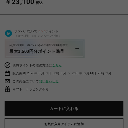
￥23,100
税込
ポケパル払いで
0
〜
0
ポイント
（1P=1円）※キャンペーン分除く
会員登録後、ポケパル払い初回登録&利用で
最大1,500円分ポイント進呈
獲得ポイントの確認方法は
こちら
販売期間 2026年03月01日 00時00分 〜 2050年02月14日 23時59分
この商品について
問い合わせる
ギフト：ラッピング不可
カートに入れる
お気に入りアイテムに追加