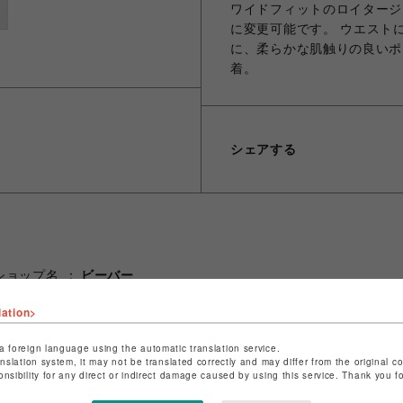
ワイドフィットのロイタージ
に変更可能です。 ウエスト
に、柔らかな肌触りの良いポ
着。
シェアする
ショップ名
ビーバー
店舗名
池袋PARCO
lation>
特定商取引法など法令に基づく表記は
こちら
a foreign language using the automatic translation service.
ショップお問い合わせは
こちら
anslation system, it may not be translated correctly and may differ from the original c
onsibility for any direct or indirect damage caused by using this service. Thank you 