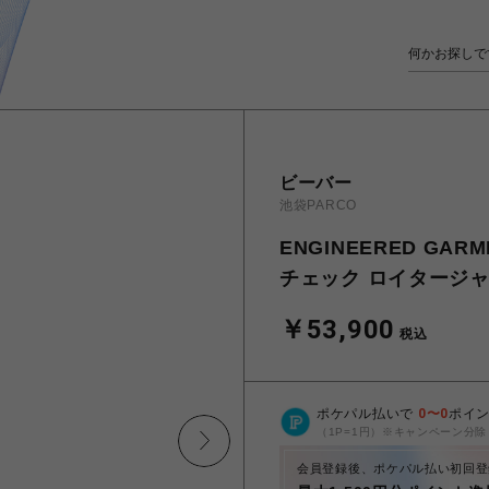
ビーバー
池袋PARCO
ENGINEERED GARME
チェック ロイタージ
￥53,900
税込
ポケパル払いで
0
〜
0
ポイ
（1P=1円）※キャンペーン分除
会員登録後、ポケパル払い初回登