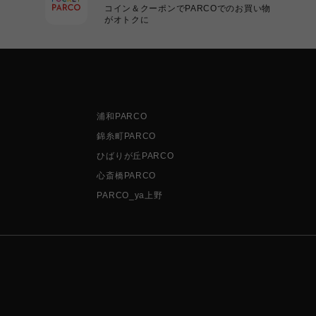
コイン＆クーポンでPARCOでのお買い物
がオトクに
浦和PARCO
錦糸町PARCO
ひばりが丘PARCO
心斎橋PARCO
PARCO_ya上野