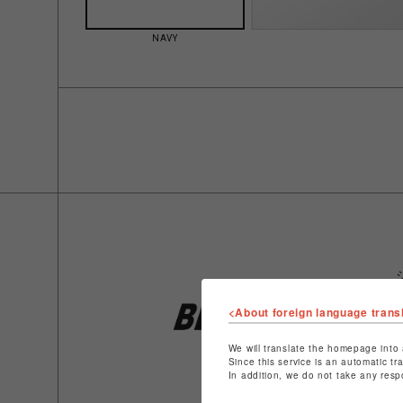
NAVY
<About foreign language trans
We will translate the homepage into 
Since this service is an automatic tr
In addition, we do not take any resp