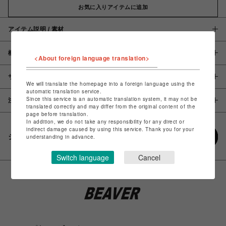
お気に入りアイテムに追加
アイテム説明 / 素材
概要
<About foreign language translation>
サイズ
We will translate the homepage into a foreign language using the
automatic translation service.
Since this service is an automatic translation system, it may not be
注意事項
translated correctly and may differ from the original content of the
page before translation.
In addition, we do not take any responsibility for any direct or
indirect damage caused by using this service. Thank you for your
シェアする
understanding in advance.
Switch language
Cancel