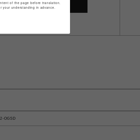
ontent of the page before translation.
SHOP TOP
for your understanding in advance.
2-OGSD