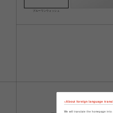
ブルーワンウォッシュ
<About foreign language trans
We will translate the homepage into 