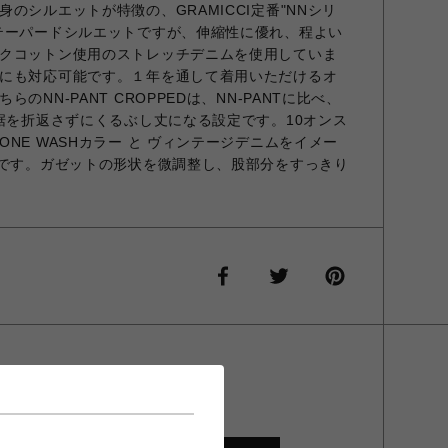
のシルエットが特徴の、GRAMICCI定番"NNシリ
テーパードシルエットですが、伸縮性に優れ、程よい
クコットン使用のストレッチデニムを使用していま
にも対応可能です。１年を通して着用いただけるオ
のNN-PANT CROPPEDは、NN-PANTに比べ、
、裾を折返さずにくるぶし丈になる設定です。10オンス
NE WASHカラー と ヴィンテージデニムをイメー
開です。ガゼットの形状を微調整し、股部分をすっきり