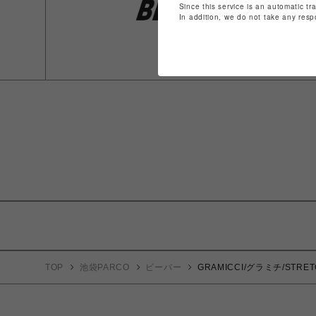
Since this service is an automatic tr
In addition, we do not take any resp
TOP
池袋PARCO
ビーバー
GRAMICCI/グラミチ/STRE