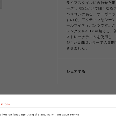
ライフスタイルに合わせた細身
ーズ"。裾にかけて細くなる
ハリコシのある、オーガニッ
すので、アクティブなシーン
ールマイティパンツです。こちら
レングスを4.0ｃｍ短くし
ストレッチデニムを使用し、O
ジしたUSEDカラーでの展
させました。
シェアする
lation>
ショップ名
ビーバー
a foreign language using the automatic translation service.
店舗名
池袋PARCO