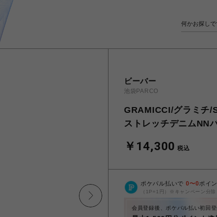
ビーバー
池袋PARCO
GRAMICCI/グラミチ/S
ストレッチデニムNNパン
￥14,300
税込
ポケパル払いで
0
〜
0
ポイ
（1P=1円）※キャンペーン分除
会員登録後、ポケパル払い初回登