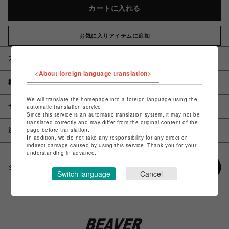
カートに入れる
お気に入りアイテムに追加
アイテム説明 / 素材
<About foreign language translation>
概要
We will translate the homepage into a foreign language using the
サイズ
automatic translation service.
Since this service is an automatic translation system, it may not be
translated correctly and may differ from the original content of the
page before translation.
注意事項
In addition, we do not take any responsibility for any direct or
indirect damage caused by using this service. Thank you for your
understanding in advance.
シェアする
Switch language
Cancel