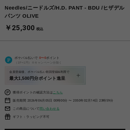
Needles/ニードルズ/H.D. PANT - BDU /ヒザデル
パンツ OLIVE
￥25,300
税込
ポケパル払いで
0
〜
0
ポイント
（1P=1円）※キャンペーン分除く
会員登録後、ポケパル払い初回登録&利用で
最大1,500円分ポイント進呈
獲得ポイントの確認方法は
こちら
販売期間 2026年06月05日 00時00分 〜 2050年02月14日 23時59分
この商品について
問い合わせる
ギフト：ラッピング不可