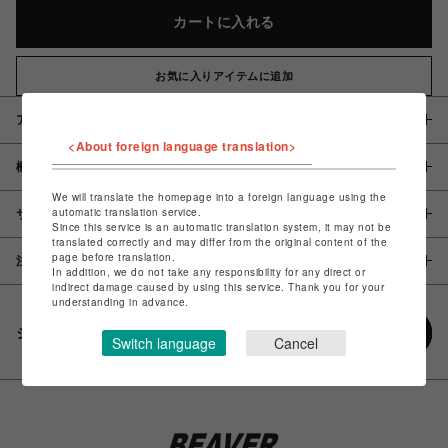
カートに入れる
お気に入りアイテムに追加
アイテム説明 / 素材
<About foreign language translation>
概要
We will translate the homepage into a foreign language using the
automatic translation service.
サイズ
Since this service is an automatic translation system, it may not be
translated correctly and may differ from the original content of the
page before translation.
注意事項
In addition, we do not take any responsibility for any direct or
indirect damage caused by using this service. Thank you for your
understanding in advance.
シェアする
Switch language
Cancel