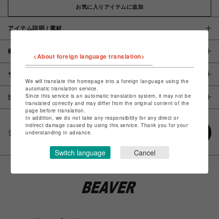
お気に入りアイテムに追加
アイテム説明 / 素材
概要
<About foreign language translation>
サイズ
We will translate the homepage into a foreign language using the
automatic translation service.
Since this service is an automatic translation system, it may not be
注意事項
translated correctly and may differ from the original content of the
page before translation.
In addition, we do not take any responsibility for any direct or
indirect damage caused by using this service. Thank you for your
シェアする
understanding in advance.
Switch language
Cancel