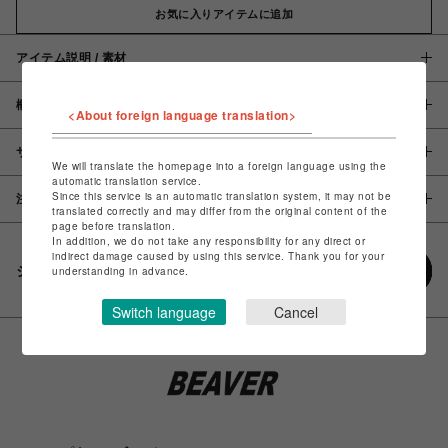
お気に入りアイテムに追加
アイテム説明 / 素材
概要
<About foreign language translation>
サイズ
We will translate the homepage into a foreign language using the
automatic translation service.
Since this service is an automatic translation system, it may not be
注意事項
translated correctly and may differ from the original content of the
page before translation.
In addition, we do not take any responsibility for any direct or
indirect damage caused by using this service. Thank you for your
シェアする
understanding in advance.
Switch language
Cancel