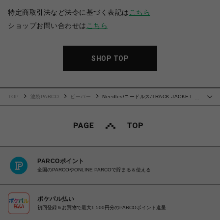
特定商取引法など法令に基づく表記は
こちら
ショップお問い合わせは
こちら
SHOP TOP
TOP
池袋PARCO
ビーバー
Needles/ニードルス/TRACK JACKET -
…
POLY JQ.
PARCOポイント
全国のPARCOやONLINE PARCOで貯まる＆使える
ポケパル払い
初回登録＆お買物で最大1,500円分のPARCOポイント進呈