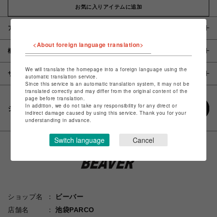
お気に入りアイテムに追加
アイテム説明 / 素材
<About foreign language translation>
概要
We will translate the homepage into a foreign language using the
サイズ
automatic translation service.
Since this service is an automatic translation system, it may not be
translated correctly and may differ from the original content of the
page before translation.
In addition, we do not take any responsibility for any direct or
シェアする
indirect damage caused by using this service. Thank you for your
understanding in advance.
Switch language
Cancel
ショップ名
ビーバー
店舗名
池袋PARCO