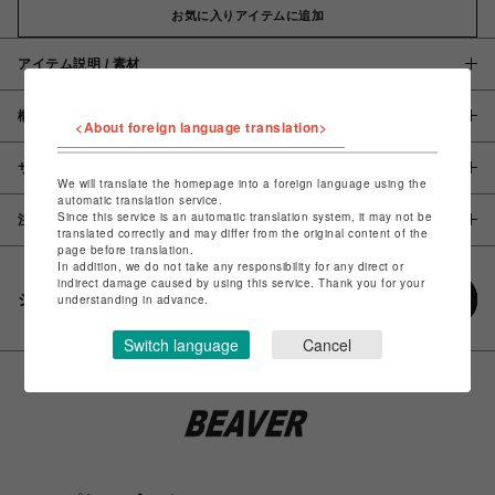
お気に入りアイテムに追加
アイテム説明 / 素材
概要
<About foreign language translation>
サイズ
We will translate the homepage into a foreign language using the
automatic translation service.
Since this service is an automatic translation system, it may not be
注意事項
translated correctly and may differ from the original content of the
page before translation.
In addition, we do not take any responsibility for any direct or
indirect damage caused by using this service. Thank you for your
シェアする
understanding in advance.
Switch language
Cancel