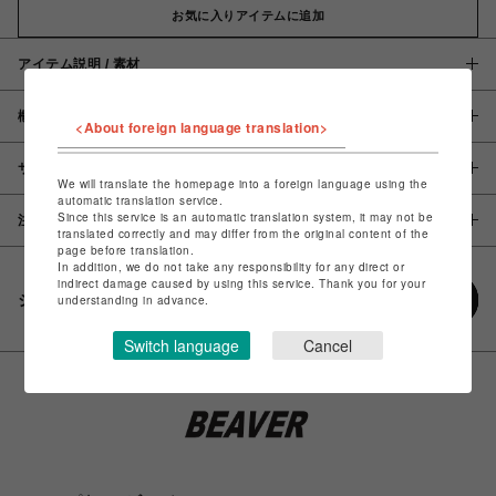
お気に入りアイテムに追加
アイテム説明 / 素材
概要
<About foreign language translation>
サイズ
We will translate the homepage into a foreign language using the
automatic translation service.
Since this service is an automatic translation system, it may not be
注意事項
translated correctly and may differ from the original content of the
page before translation.
In addition, we do not take any responsibility for any direct or
indirect damage caused by using this service. Thank you for your
シェアする
understanding in advance.
Switch language
Cancel