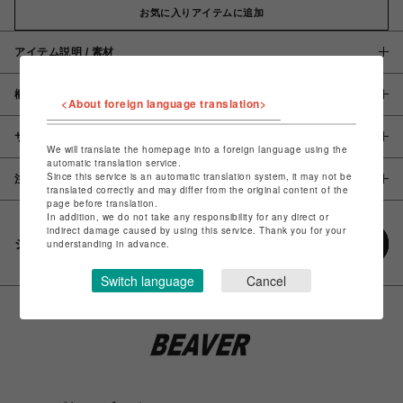
お気に入りアイテムに追加
アイテム説明 / 素材
概要
<About foreign language translation>
サイズ
We will translate the homepage into a foreign language using the
automatic translation service.
Since this service is an automatic translation system, it may not be
注意事項
translated correctly and may differ from the original content of the
page before translation.
In addition, we do not take any responsibility for any direct or
indirect damage caused by using this service. Thank you for your
シェアする
understanding in advance.
Switch language
Cancel