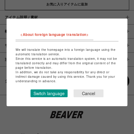
お気に入りアイテムに追加
アイテム説明 / 素材
概要
<About foreign language translation>
サイズ
We will translate the homepage into a foreign language using the
automatic translation service.
Since this service is an automatic translation system, it may not be
注意事項
translated correctly and may differ from the original content of the
page before translation.
In addition, we do not take any responsibility for any direct or
indirect damage caused by using this service. Thank you for your
シェアする
understanding in advance.
Switch language
Cancel