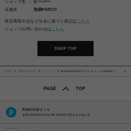
ショップ名
ビーバー
店舗名
池袋PARCO
特定商取引法など法令に基づく表記は
こちら
ショップお問い合わせは
こちら
SHOP TOP
TOP
池袋PARCO
ビーバー
MANASTASH/マナスタッシュ/HEMP L/S
…
TEE HEMPTYY
PARCOポイント
全国のPARCOやONLINE PARCOで貯まる＆使える