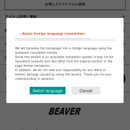
お気に入りアイテムに追加
アイテム説明 / 素材
概要
<About foreign language translation>
サイズ
We will translate the homepage into a foreign language using the
automatic translation service.
Since this service is an automatic translation system, it may not be
注意事項
translated correctly and may differ from the original content of the
page before translation.
In addition, we do not take any responsibility for any direct or
indirect damage caused by using this service. Thank you for your
シェアする
understanding in advance.
Switch language
Cancel