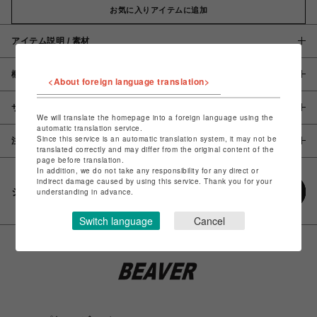
お気に入りアイテムに追加
アイテム説明 / 素材
概要
<About foreign language translation>
サイズ
We will translate the homepage into a foreign language using the
automatic translation service.
Since this service is an automatic translation system, it may not be
注意事項
translated correctly and may differ from the original content of the
page before translation.
In addition, we do not take any responsibility for any direct or
indirect damage caused by using this service. Thank you for your
シェアする
understanding in advance.
Switch language
Cancel