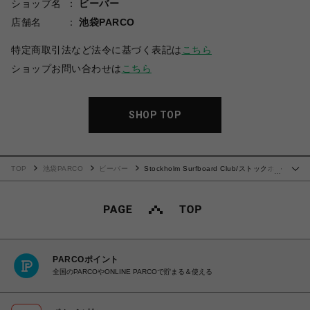
ショップ名
ビーバー
店舗名
池袋PARCO
特定商取引法など法令に基づく表記は
こちら
ショップお問い合わせは
こちら
SHOP TOP
TOP
池袋PARCO
ビーバー
Stockholm Surfboard Club/ストックホル
…
ムサーフボードクラブ/GREG TEE
PARCOポイント
全国のPARCOやONLINE PARCOで貯まる＆使える