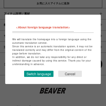
お気に入りアイテムに追加
アイテム説明 / 素材
概要
<About foreign language translation>
サイズ
We will translate the homepage into a foreign language using the
automatic translation service.
Since this service is an automatic translation system, it may not be
注意事項
translated correctly and may differ from the original content of the
page before translation.
In addition, we do not take any responsibility for any direct or
indirect damage caused by using this service. Thank you for your
シェアする
understanding in advance.
Switch language
Cancel