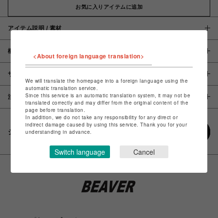
お気に入りアイテムに追加
アイテム説明 / 素材
概要
<About foreign language translation>
サイズ
We will translate the homepage into a foreign language using the
automatic translation service.
Since this service is an automatic translation system, it may not be
注意事項
translated correctly and may differ from the original content of the
page before translation.
In addition, we do not take any responsibility for any direct or
indirect damage caused by using this service. Thank you for your
シェアする
understanding in advance.
Switch language
Cancel