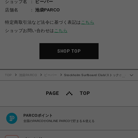
ショップ名
ビーバー
店舗名
池袋PARCO
特定商取引法など法令に基づく表記は
こちら
ショップお問い合わせは
こちら
SHOP TOP
TOP
池袋PARCO
ビーバー
Stockholm Surfboard Club/ストックホル
…
ムサーフボードクラブ/GREG TEE
PARCOポイント
全国のPARCOやONLINE PARCOで貯まる＆使える