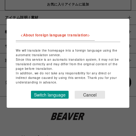
お気に入りアイテムに追加
アイテム説明 / 素材
概要
<About foreign language translation>
サイズ
We will translate the homepage into a foreign language using the
automatic translation service.
Since this service is an automatic translation system, it may not be
注意事項
translated correctly and may differ from the original content of the
page before translation.
In addition, we do not take any responsibility for any direct or
indirect damage caused by using this service. Thank you for your
シェアする
understanding in advance.
Switch language
Cancel