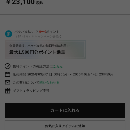
￥23,100
税込
ポケパル払いで
0
〜
0
ポイント
（1P=1円）※キャンペーン分除く
会員登録後、ポケパル払い初回登録&利用で
最大1,500円分ポイント進呈
獲得ポイントの確認方法は
こちら
販売期間 2026年03月01日 00時00分 〜 2050年02月14日 23時59分
この商品について
問い合わせる
ギフト：ラッピング不可
カートに入れる
お気に入りアイテムに追加