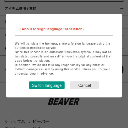
アイテム説明 / 素材
概要
<About foreign language translation>
サイズ
We will translate the homepage into a foreign language using the
automatic translation service.
注意事項
Since this service is an automatic translation system, it may not be
translated correctly and may differ from the original content of the
page before translation.
In addition, we do not take any responsibility for any direct or
シェアする
indirect damage caused by using this service. Thank you for your
understanding in advance.
Switch language
Cancel
ショップ名
ビーバー