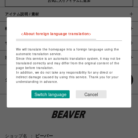
お気に入りアイテムに追加
アイテム説明 / 素材
概要
<About foreign language translation>
サイズ
We will translate the homepage into a foreign language using the
automatic translation service.
注意事項
Since this service is an automatic translation system, it may not be
translated correctly and may differ from the original content of the
page before translation.
In addition, we do not take any responsibility for any direct or
indirect damage caused by using this service. Thank you for your
シェアする
understanding in advance.
Switch language
Cancel
ショップ名
ビーバー