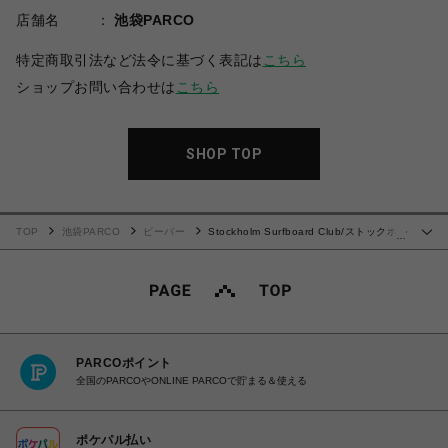
店舗名
池袋PARCO
特定商取引法など法令に基づく表記は
こちら
ショップお問い合わせは
こちら
SHOP TOP
TOP
池袋PARCO
ビーバー
Stockholm Surfboard Club/ストックホル
…
ムサーフボードクラブ/Logo Beanie
PARCOポイント
全国のPARCOやONLINE PARCOで貯まる＆使える
ポケパル払い