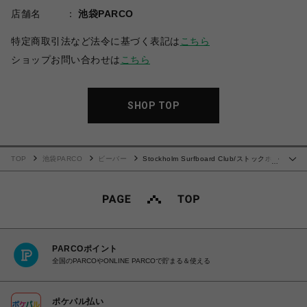
店舗名
池袋PARCO
特定商取引法など法令に基づく表記は
こちら
ショップお問い合わせは
こちら
SHOP TOP
TOP
池袋PARCO
ビーバー
Stockholm Surfboard Club/ストックホル
…
ムサーフボードクラブ/Logo Beanie
PARCOポイント
全国のPARCOやONLINE PARCOで貯まる＆使える
ポケパル払い