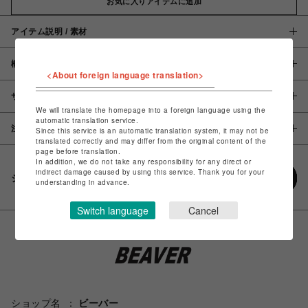
お気に入りアイテムに追加
アイテム説明 / 素材
概要
<About foreign language translation>
サイズ
We will translate the homepage into a foreign language using the
automatic translation service.
注意事項
Since this service is an automatic translation system, it may not be
translated correctly and may differ from the original content of the
page before translation.
In addition, we do not take any responsibility for any direct or
indirect damage caused by using this service. Thank you for your
シェアする
understanding in advance.
Switch language
Cancel
ショップ名
ビーバー