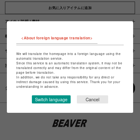
お気に入りアイテムに追加
アイテム説明 / 素材
概要
<About foreign language translation>
サイズ
We will translate the homepage into a foreign language using the
automatic translation service.
Since this service is an automatic translation system, it may not be
注意事項
translated correctly and may differ from the original content of the
page before translation.
In addition, we do not take any responsibility for any direct or
indirect damage caused by using this service. Thank you for your
understanding in advance.
シェアする
Switch language
Cancel