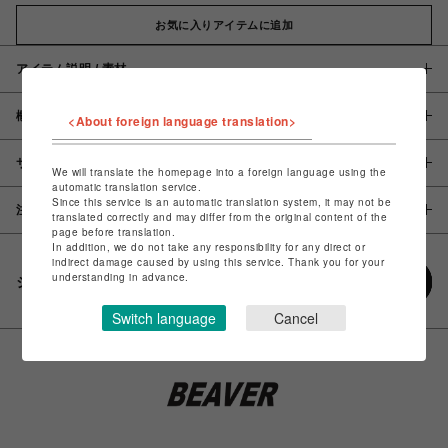
お気に入りアイテムに追加
アイテム説明 / 素材
概要
<About foreign language translation>
サイズ
We will translate the homepage into a foreign language using the
automatic translation service.
Since this service is an automatic translation system, it may not be
注意事項
translated correctly and may differ from the original content of the
page before translation.
In addition, we do not take any responsibility for any direct or
indirect damage caused by using this service. Thank you for your
understanding in advance.
シェアする
Switch language
Cancel