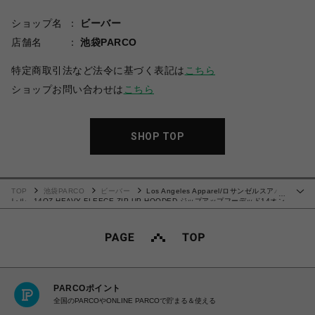
ショップ名
ビーバー
店舗名
池袋PARCO
特定商取引法など法令に基づく表記は
こちら
ショップお問い合わせは
こちら
SHOP TOP
TOP
池袋PARCO
ビーバー
Los Angeles Apparel/ロサンゼルスアパ
…
レル 14OZ HEAVY FLEECE ZIP UP HOODED ジップアップフーデッド14オン
ス
PARCOポイント
全国のPARCOやONLINE PARCOで貯まる＆使える