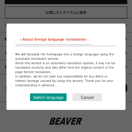
お気に入りアイテムに追加
アイテム説明 / 素材
<About foreign language translation>
概要
サイズ
We will translate the homepage into a foreign language using the
automatic translation service.
Since this service is an automatic translation system, it may not be
注意事項
translated correctly and may differ from the original content of the
page before translation.
In addition, we do not take any responsibility for any direct or
indirect damage caused by using this service. Thank you for your
understanding in advance.
シェアする
Switch language
Cancel