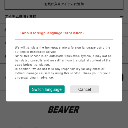
お気に入りアイテムに追加
アイテム説明 / 素材
概要
<About foreign language translation>
サイズ
We will translate the homepage into a foreign language using the
automatic translation service.
Since this service is an automatic translation system, it may not be
注意事項
translated correctly and may differ from the original content of the
page before translation.
In addition, we do not take any responsibility for any direct or
indirect damage caused by using this service. Thank you for your
シェアする
understanding in advance.
Switch language
Cancel