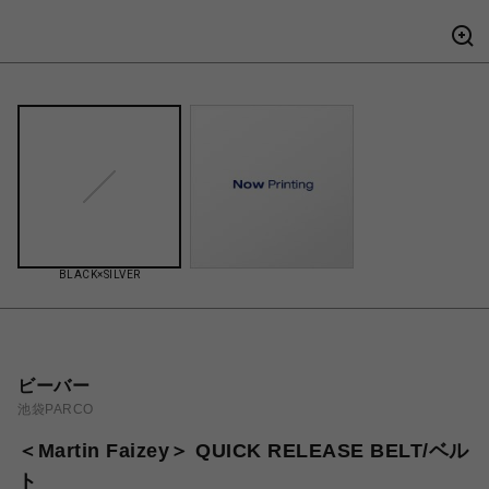
BLACK×SILVER
ビーバー
池袋PARCO
＜Martin Faizey＞ QUICK RELEASE BELT/ベル
ト