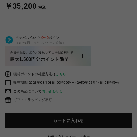
￥35,200
税込
ポケパル払いで
0
〜
0
ポイント
（1P=1円）※キャンペーン分除く
会員登録後、ポケパル払い初回登録&利用で
最大1,500円分ポイント進呈
獲得ポイントの確認方法は
こちら
販売期間 2026年03月01日 00時00分 〜 2050年02月14日 23時59分
この商品について
問い合わせる
ギフト：ラッピング不可
カートに入れる
お気に入りアイテムに追加