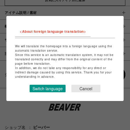
アイテム説明 / 素材
概要
<About foreign language translation>
サイズ
We will translate the homepage into a foreign language using the
automatic translation service.
注意事項
Since this service is an automatic translation system, it may not be
translated correctly and may differ from the original content of the
page before translation.
In addition, we do not take any responsibility for any direct or
indirect damage caused by using this service. Thank you for your
シェアする
understanding in advance.
Switch language
Cancel
ショップ名
ビーバー