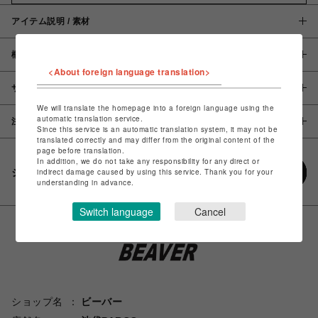
アイテム説明 / 素材
概要
<About foreign language translation>
サイズ
We will translate the homepage into a foreign language using the
automatic translation service.
注意事項
Since this service is an automatic translation system, it may not be
translated correctly and may differ from the original content of the
page before translation.
In addition, we do not take any responsibility for any direct or
シェアする
indirect damage caused by using this service. Thank you for your
understanding in advance.
Switch language
Cancel
ショップ名
ビーバー