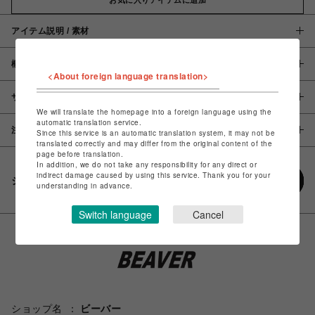
アイテム説明 / 素材
概要
<About foreign language translation>
サイズ
We will translate the homepage into a foreign language using the
automatic translation service.
注意事項
Since this service is an automatic translation system, it may not be
translated correctly and may differ from the original content of the
page before translation.
In addition, we do not take any responsibility for any direct or
indirect damage caused by using this service. Thank you for your
シェアする
understanding in advance.
Switch language
Cancel
ショップ名
ビーバー