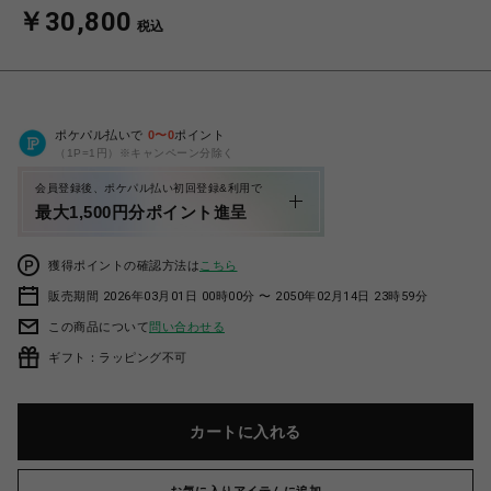
￥30,800
税込
ポケパル払いで
0
〜
0
ポイント
（1P=1円）※キャンペーン分除く
会員登録後、ポケパル払い初回登録&利用で
最大1,500円分ポイント進呈
獲得ポイントの確認方法は
こちら
販売期間 2026年03月01日 00時00分 〜 2050年02月14日 23時59分
この商品について
問い合わせる
ギフト：ラッピング不可
カートに入れる
お気に入りアイテムに追加