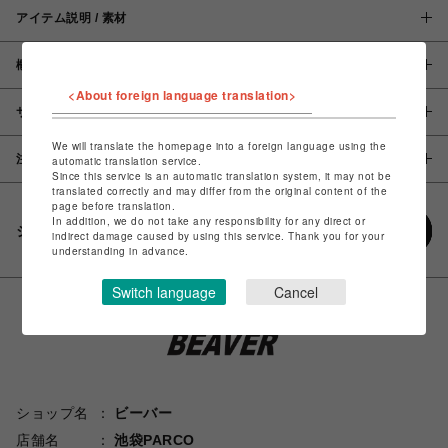
アイテム説明 / 素材
概要
<About foreign language translation>
サイズ
We will translate the homepage into a foreign language using the
注意事項
automatic translation service.
Since this service is an automatic translation system, it may not be
translated correctly and may differ from the original content of the
page before translation.
In addition, we do not take any responsibility for any direct or
シェアする
indirect damage caused by using this service. Thank you for your
understanding in advance.
Switch language
Cancel
ショップ名
ビーバー
店舗名
池袋PARCO