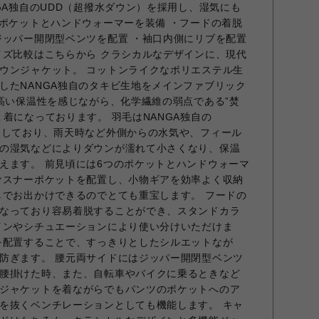
GA独自のUDD（超撥水ダウン）を採用し、湿気にも
のポケットとハンドウォーマーを装備 ・フードの着脱
ジッパー開閉型ベンツを配置 ・袖口内側にリブを配置
イズ比較はこちらから クラシカルなデザインに、現代
ウンジャケット。 コットンライクなポリエステル生
したNANGA独自のタキビ生地をメインファブリック
の高い保温性を感じながら、化学繊維の弱点である”焚
着になっております。 羽毛はNANGA独自の
用しており、雨天時など外側からの水気や、フィール
の湿気などによりダウンが濡れて小さくなり、保温
えます。 前見頃には6つのポケットとハンドウォーマ
ァスナーポケットを配置し、小物ギアを効率よく収納
しでお出かけできるのでとても重宝します。 フードの
なっており容易着脱することができ、スタンドカラ
インやシチュエーションにより使い分けいただけま
を配置することで、すっきりとしたシルエットなが
防ぎます。 腰元両サイドにはジッパー開閉型ベンツ
腰掛けた時、また、自転車やバイクに乗るときなど
ジャケットを着ながらでもパンツのポケットへのア
を抜くベンチレーションとしても機能します。 キャ