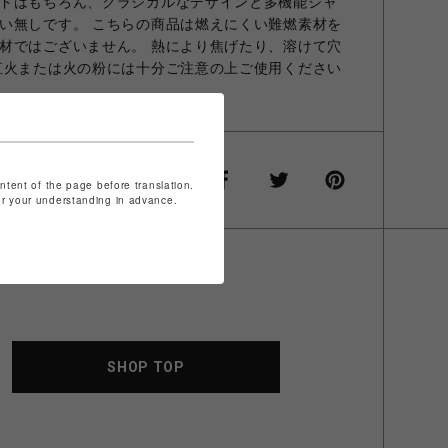
ドはもちろん、クラシカルなデザインと多機能ジャ
い無しです。 こちらの商品は燃えにくい難燃素材を
材ではございません。 熱により焦げたり、溶けて穴
直火または火の粉には十分ご注意の上ご使用ください
ontent of the page before translation.
for your understanding in advance.
SHOP TOP