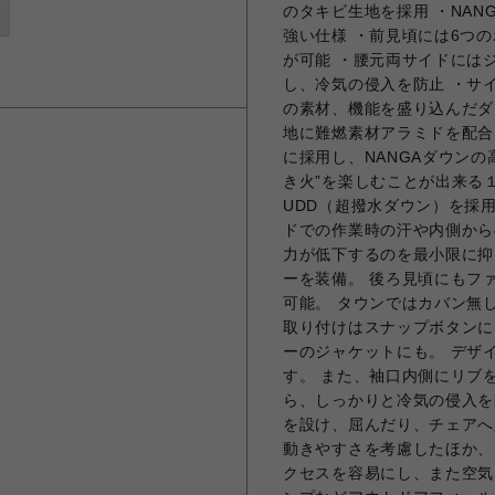
のタキビ生地を採用 ・NAN
強い仕様 ・前見頃には6つ
が可能 ・腰元両サイドには
し、冷気の侵入を防止 ・サ
の素材、機能を盛り込んだダ
地に難燃素材アラミドを配合
に採用し、NANGAダウン
き火”を楽しむことが出来る１
UDD（超撥水ダウン）を採
ドでの作業時の汗や内側から
力が低下するのを最小限に抑
ーを装備。 後ろ見頃にもフ
可能。 タウンではカバン無
取り付けはスナップボタンに
ーのジャケットにも。 デザ
す。 また、袖口内側にリブ
ら、しっかりと冷気の侵入を
を設け、屈んだり、チェアへ
動きやすさを考慮したほか、
クセスを容易にし、また空気