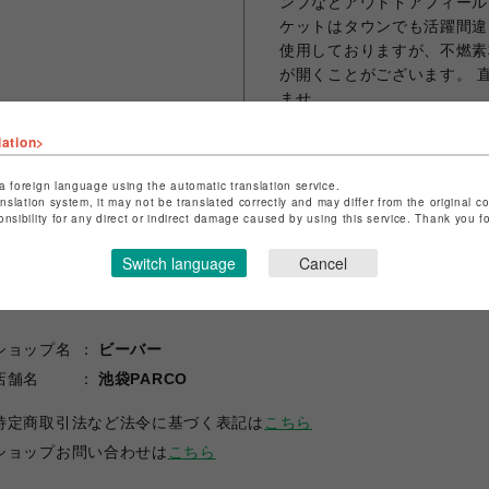
ンプなどアウトドアフィール
ケットはタウンでも活躍間違
使用しておりますが、不燃素
が開くことがございます。 
ませ。
lation>
a foreign language using the automatic translation service.
シェアする
anslation system, it may not be translated correctly and may differ from the original c
onsibility for any direct or indirect damage caused by using this service. Thank you 
Switch language
Cancel
ショップ名
ビーバー
店舗名
池袋PARCO
特定商取引法など法令に基づく表記は
こちら
ショップお問い合わせは
こちら