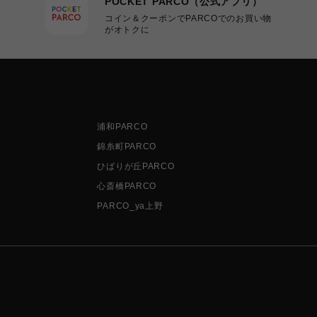
POCKET PARCO（公式アプリ）
コイン＆クーポンでPARCOでのお買い物
がオトクに
浦和PARCO
錦糸町PARCO
ひばりが丘PARCO
心斎橋PARCO
PARCO_ya上野