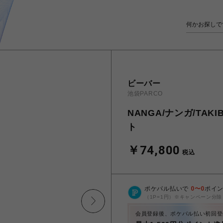
ビーバー
池袋PARCO
NANGA/ナンガ/TAK
ト
￥74,800
税込
ポケパル払いで
0
〜
0
ポイ
（1P=1円）※キャンペーン分除
会員登録後、ポケパル払い初回登