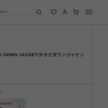
IBI DOWN JACKET/タキビダウンジャケッ
ント
く
録&利用で